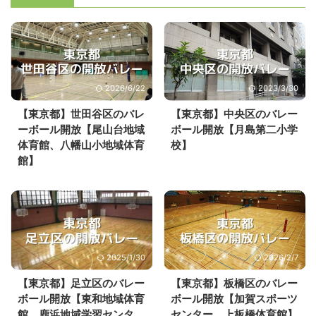
2026/6/22
2023/3/30
【東京都】世田谷区のバレ
【東京都】中央区のバレー
ーボール開放【尾山台地域
ボール開放【月島第二小学
体育館、八幡山小地域体育
校】
館】
2025/1/30
2026/2/7
【東京都】足立区のバレー
【東京都】板橋区のバレー
ボール開放【東和地域体育
ボール開放【加賀スポーツ
館、鹿浜地域学習センタ
センター、上板橋体育館】