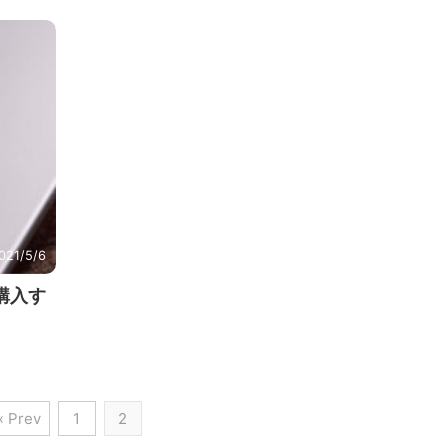
021/5/6
購入す
« Prev
1
2