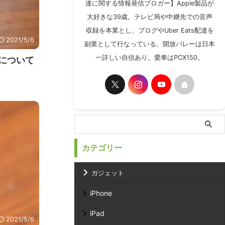
達に関する情報発信ブロガー】Apple製品が
大好きな39歳。テレビ局や中継先での音声
収録を本業とし、ブログやUber Eats配達を
2021/5/6
副業として行なっている。開放バレーは日本
一詳しい自信あり。愛車はPCX150。
たについて
カテゴリー
ガジェット
iPhone
iPad
2021/5/6