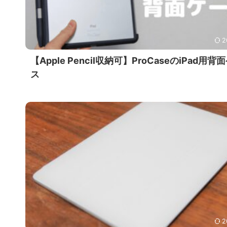
2
【Apple Pencil収納可】ProCaseのiPad用背
ス
2