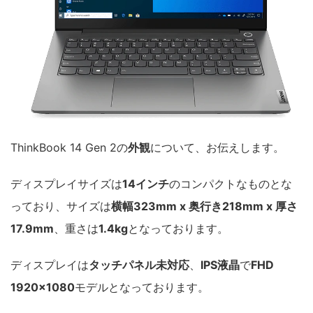
ThinkBook 14 Gen 2の
外観
について、お伝えします。
ディスプレイサイズは
14インチ
のコンパクトなものとな
っており、サイズは
横幅323mm x 奥行き218mm x 厚さ
17.9mm
、重さは
1.4kg
となっております。
ディスプレイは
タッチパネル未対応
、
IPS液晶
で
FHD
1920×1080
モデルとなっております。