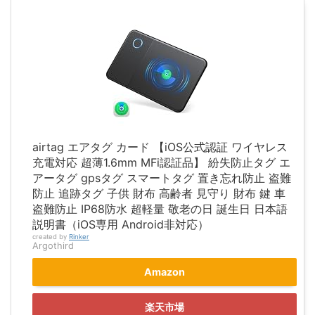
airtag エアタグ カード 【iOS公式認証 ワイヤレス
充電対応 超薄1.6mm MFi認証品】 紛失防止タグ エ
アータグ gpsタグ スマートタグ 置き忘れ防止 盗難
防止 追跡タグ 子供 財布 高齢者 見守り 財布 鍵 車
盗難防止 IP68防水 超軽量 敬老の日 誕生日 日本語
説明書（iOS専用 Android非対応）
created by
Rinker
Argothird
Amazon
楽天市場