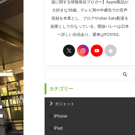
達に関する情報発信ブロガー】Apple製品が
大好きな39歳。テレビ局や中継先での音声
収録を本業とし、ブログやUber Eats配達を
副業として行なっている。開放バレーは日本
一詳しい自信あり。愛車はPCX150。
カテゴリー
ガジェット
iPhone
iPad