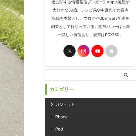
達に関する情報発信ブロガー】Apple製品が
大好きな39歳。テレビ局や中継先での音声
収録を本業とし、ブログやUber Eats配達を
副業として行なっている。開放バレーは日本
一詳しい自信あり。愛車はPCX150。
カテゴリー
ガジェット
iPhone
iPad