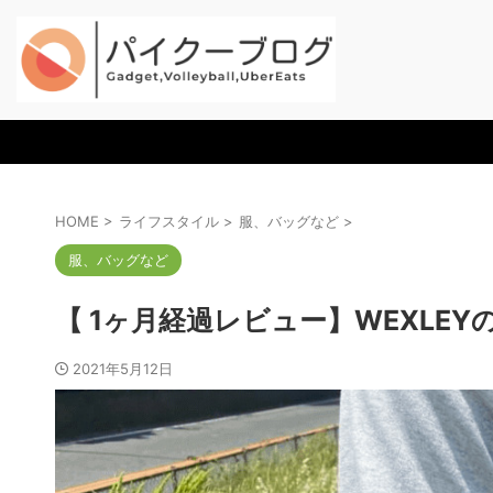
HOME
>
ライフスタイル
>
服、バッグなど
>
服、バッグなど
【 1ヶ月経過レビュー】WEXLE
2021年5月12日