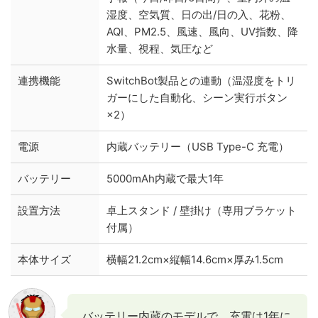
湿度、空気質、日の出/日の入、花粉、
AQI、PM2.5、風速、風向、UV指数、降
水量、視程、気圧など
連携機能
SwitchBot製品との連動（温湿度をトリ
ガーにした自動化、シーン実行ボタン
×2）
電源
内蔵バッテリー（USB Type-C 充電）
バッテリー
5000mAh内蔵で最大1年
設置方法
卓上スタンド / 壁掛け（専用ブラケット
付属）
本体サイズ
横幅21.2cm×縦幅14.6cm×厚み1.5cm
バッテリー内蔵のモデルで、充電は1年に