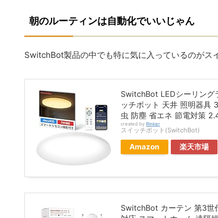
朝のルーティンは自動化でいいじゃん
SwitchBot製品の中でも特に気に入っているの
SwitchBot LEDシーリ
ッチボット 天井 照明器具 3
虫 防塵 省エネ 節電対策 2.4G
created by
Rinker
スイッチボット(SwitchBot)
Amazon
楽天市場
SwitchBot カーテン 第3世代