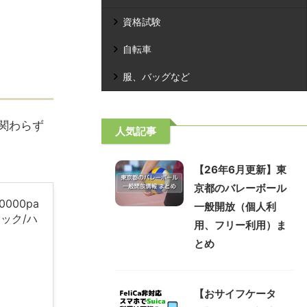
資格試験
自転車
服、バッグなど
も関わらず
人気記事
【26年6月更新】東
京都のバレーボール
0000pa
一般開放（個人利
ック/ハ
用、フリー利用）ま
とめ
【おサイフケータ