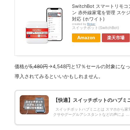
SwitchBot スマートリモ
ン 赤外線家電を管理 スケジュール 
対応 (ホワイト)
created by
Rinker
スイッチボット(SwitchBot)
Amazon
楽天市場
価格が
5,480円
→4,548円と17％セールの対象に
導入されてみるといいかもしれません。
【快適】スイッチボットのハブミ
スイッチボットハブミニとは スマホから家
クサやグーグルアシスタントなどの声によ ...