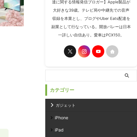
達に関する情報発信ブロガー】Apple製品が
大好きな39歳。テレビ局や中継先での音声
収録を本業とし、ブログやUber Eats配達を
副業として行なっている。開放バレーは日本
一詳しい自信あり。愛車はPCX150。
カテゴリー
ガジェット
iPhone
iPad