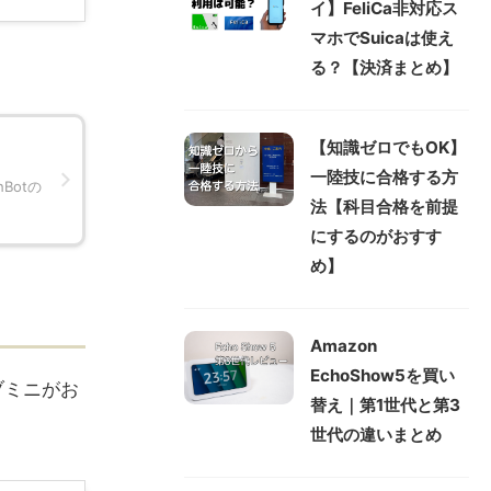
イ】FeliCa非対応ス
マホでSuicaは使え
る？【決済まとめ】
【知識ゼロでもOK】
一陸技に合格する方
Botの
法【科目合格を前提
にするのがおすす
め】
Amazon
EchoShow5を買い
ブミニがお
替え｜第1世代と第3
世代の違いまとめ