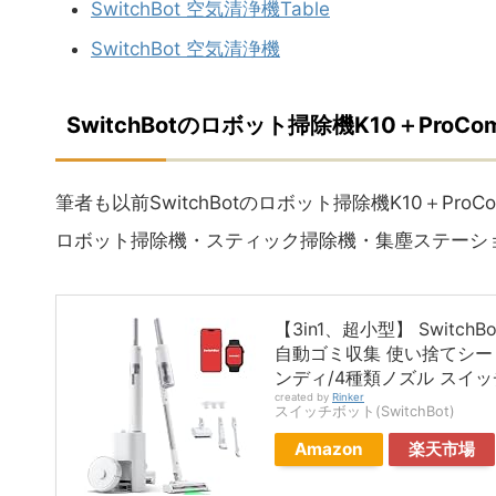
SwitchBot 空気清浄機Table
SwitchBot 空気清浄機
SwitchBotのロボット掃除機K10＋ProC
筆者も以前SwitchBotのロボット掃除機K10＋P
ロボット掃除機・スティック掃除機・集塵ステーション
【3in1、超小型】 Switch
自動ゴミ収集 使い捨てシー
ンディ/4種類ノズル スイッチ
created by
Rinker
スイッチボット(SwitchBot)
Amazon
楽天市場