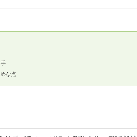
勝手
すめな点