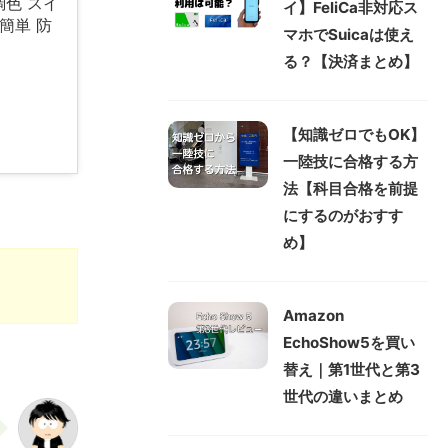
調色 スイ
イ】FeliCa非対応ス
簡単 防
マホでSuicaは使え
る？【決済まとめ】
【知識ゼロでもOK】
一陸技に合格する方
法【科目合格を前提
にするのがおすす
め】
Amazon
EchoShow5を買い
替え｜第1世代と第3
世代の違いまとめ