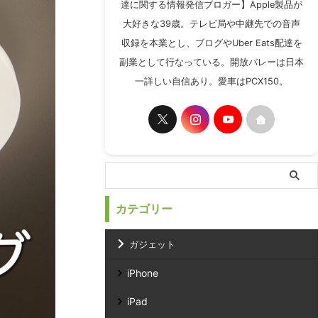
達に関する情報発信ブロガー】Apple製品が
大好きな39歳。テレビ局や中継先での音声
収録を本業とし、ブログやUber Eats配達を
副業として行なっている。開放バレーは日本
一詳しい自信あり。愛車はPCX150。
カテゴリー
ガジェット
iPhone
iPad