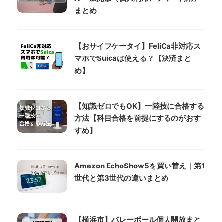
まとめ
【おサイフケータイ】FeliCa非対応ス
マホでSuicaは使える？【決済まと
め】
【知識ゼロでもOK】一陸技に合格する
方法【科目合格を前提にするのがおす
すめ】
Amazon EchoShow5を買い替え｜第1
世代と第3世代の違いまとめ
【横浜市】バレーボール個人開放まと