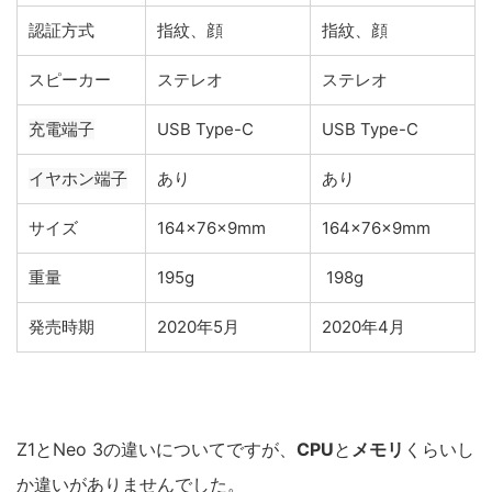
認証方式
指紋、顔
指紋、顔
スピーカー
ステレオ
ステレオ
充電端子
USB Type-C
USB Type-C
イヤホン端子
あり
あり
サイズ
164×76×9mm
164×76×9mm
重量
195g
198g
発売時期
2020年5月
2020年4月
Z1とNeo 3の違いについてですが、
CPU
と
メモリ
くらいし
か違いがありませんでした。