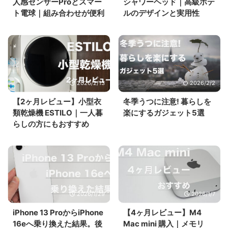
人感センサーProとスマー
シャワーヘッド｜高級ホテ
ト電球｜組み合わせが便利
ルのデザインと実用性
2026/2/13
2026/2/2
【2ヶ月レビュー】小型衣
冬季うつに注意! 暮らしを
類乾燥機 ESTILO｜一人暮
楽にするガジェット5選
らしの方にもおすすめ
2026/1/29
2026/1/7
iPhone 13 ProからiPhone
【4ヶ月レビュー】M4
16eへ乗り換えた結果。後
Mac mini 購入｜メモリ