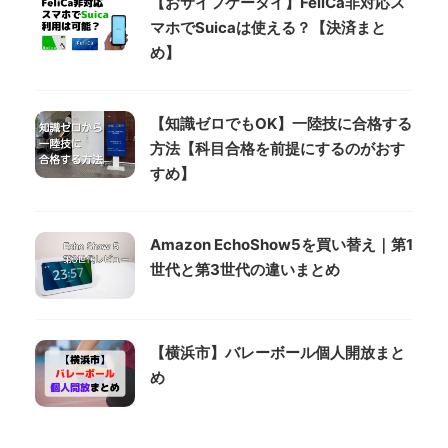
【おサイフケータイ】FeliCa非対応ス
マホでSuicaは使える？【決済まと
め】
【知識ゼロでもOK】一陸技に合格する
方法【科目合格を前提にするのがおす
すめ】
Amazon EchoShow5を買い替え｜第1
世代と第3世代の違いまとめ
【横浜市】バレーボール個人開放まと
め