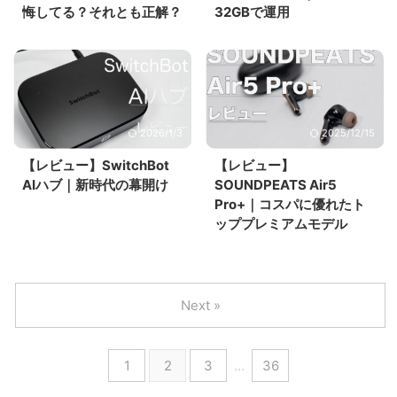
悔してる？それとも正解？
32GBで運用
2026/1/3
2025/12/15
【レビュー】SwitchBot
【レビュー】
AIハブ｜新時代の幕開け
SOUNDPEATS Air5
Pro+｜コスパに優れたト
ッププレミアムモデル
Next »
1
2
3
…
36