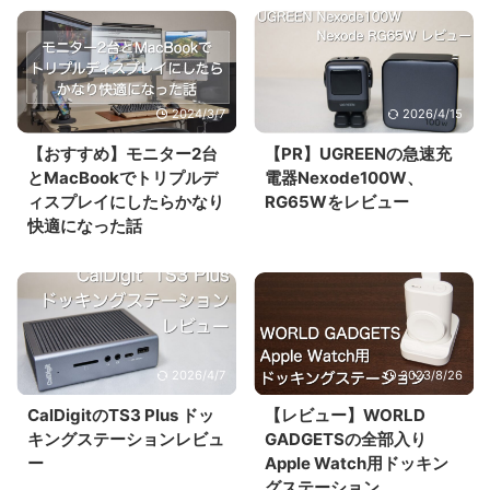
2024/3/7
2026/4/15
【おすすめ】モニター2台
【PR】UGREENの急速充
とMacBookでトリプルデ
電器Nexode100W、
ィスプレイにしたらかなり
RG65Wをレビュー
快適になった話
2026/4/7
2023/8/26
CalDigitのTS3 Plus ドッ
【レビュー】WORLD
キングステーションレビュ
GADGETSの全部入り
ー
Apple Watch用ドッキン
グステーション