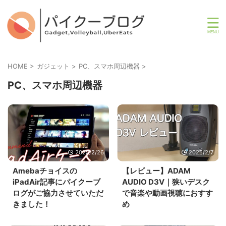
HOME
>
ガジェット
>
PC、スマホ周辺機器
>
PC、スマホ周辺機器
2025/2/26
2025/2/7
Amebaチョイスの
【レビュー】ADAM
iPadAir記事にパイクーブ
AUDIO D3V｜狭いデスク
ログがご協力させていただ
で音楽や動画視聴におすす
きました！
め