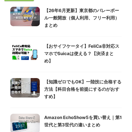
【26年6月更新】東京都のバレーボー
ル一般開放（個人利用、フリー利用）
まとめ
【おサイフケータイ】FeliCa非対応ス
マホでSuicaは使える？【決済まと
め】
【知識ゼロでもOK】一陸技に合格する
方法【科目合格を前提にするのがおす
すめ】
Amazon EchoShow5を買い替え｜第1
世代と第3世代の違いまとめ