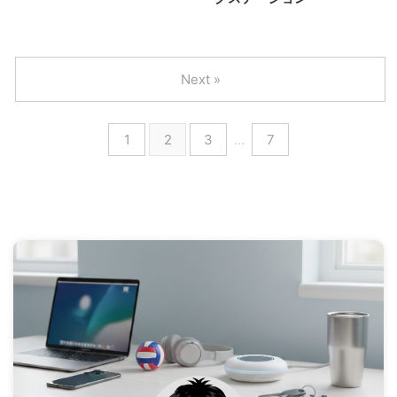
Next »
1
2
3
…
7