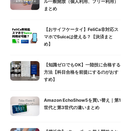
ル一般開放（個人利用、フリー利用）
まとめ
【おサイフケータイ】FeliCa非対応ス
マホでSuicaは使える？【決済まと
め】
【知識ゼロでもOK】一陸技に合格する
方法【科目合格を前提にするのがおす
すめ】
Amazon EchoShow5を買い替え｜第1
世代と第3世代の違いまとめ