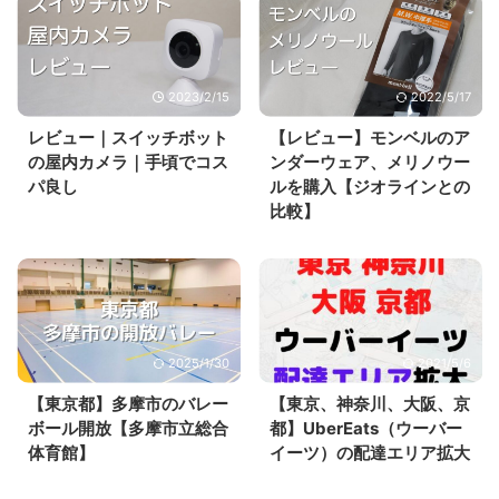
2023/2/15
2022/5/17
レビュー｜スイッチボット
【レビュー】モンベルのア
の屋内カメラ｜手頃でコス
ンダーウェア、メリノウー
パ良し
ルを購入【ジオラインとの
比較】
2025/1/30
2021/5/6
【東京都】多摩市のバレー
【東京、神奈川、大阪、京
ボール開放【多摩市立総合
都】UberEats（ウーバー
体育館】
イーツ）の配達エリア拡大